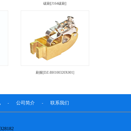
碳刷[J164碳刷]
刷握[DZ-BH100320X001]
讯
公司简介
联系我们
-
-
328182