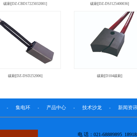
碳刷[DZ-CBD17225032001]
碳刷[DZ-DSJ125400036]
碳刷[DZ-DSD252006]
碳刷[D104碳刷]
集电环
产品中心
技术沙龙
新闻资
-
-
-
-
电 话：021-68889895 18918