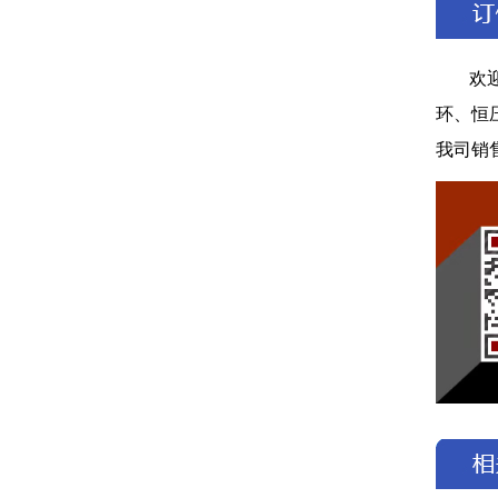
欢
环、恒
我司销