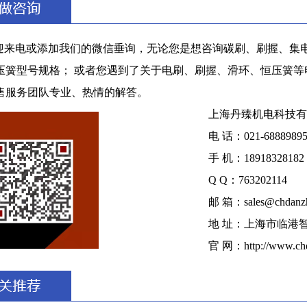
迎来电或添加我们的微信垂询，无论您是想咨询碳刷、刷握、集电
压簧型号规格； 或者您遇到了关于电刷、刷握、滑环、恒压簧
售服务团队专业、热情的解答。
上海丹臻机电科技有
电 话：021-6888989
手 机：18918328182
Q Q：763202114
邮 箱：sales@chdanz
地 址：上海市临港
官 网：http://www.ch